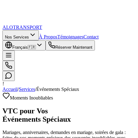
ALOTRANSPORT
À Propos
Témoignages
Contact
Nos Services
Français
🇫🇷
Réserver Maintenant
!
Accueil
/
Services
/
Événements Spéciaux
Moments Inoubliables
VTC pour Vos
Événements Spéciaux
Mariages, anniversaires, demandes en mariage, soirées de gala :
faites de vos moments précieux des souvenirs inoubliables avec